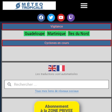
Vigilance
Guadeloupe
Martinique
Îles du Nord
Cyclones en cours
Les traductions sont automatisées
Tous mes liens de réseaux sociaux
Abonnement
à la ZONE PRIVEE