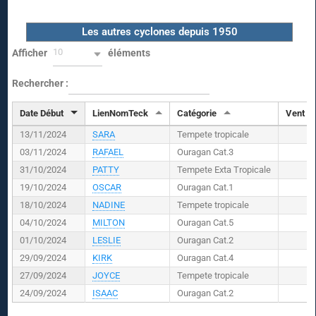
Les autres cyclones depuis 1950
10
Afficher
éléments
Rechercher :
Date Début
LienNomTeck
Catégorie
Vent (
K
13/11/2024
SARA
Tempete tropicale
03/11/2024
RAFAEL
Ouragan Cat.3
31/10/2024
PATTY
Tempete Exta Tropicale
19/10/2024
OSCAR
Ouragan Cat.1
18/10/2024
NADINE
Tempete tropicale
04/10/2024
MILTON
Ouragan Cat.5
01/10/2024
LESLIE
Ouragan Cat.2
29/09/2024
KIRK
Ouragan Cat.4
27/09/2024
JOYCE
Tempete tropicale
24/09/2024
ISAAC
Ouragan Cat.2