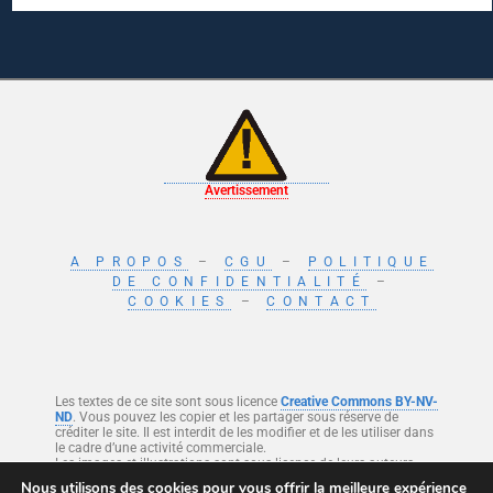
Avertissement
A PROPOS
–
CGU
–
POLITIQUE
DE CONFIDENTIALITÉ
–
COOKIES
–
CONTACT
Les textes de ce site sont sous licence
Creative Commons BY-NV-
ND
. Vous pouvez les copier et les partager sous réserve de
créditer le site. Il est interdit de les modifier et de les utiliser dans
le cadre d’une activité commerciale.
Les images et illustrations sont sous licence de leurs auteurs.
Nous utilisons des cookies pour vous offrir la meilleure expérience