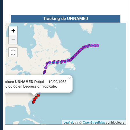
Tracking de UNNAMED
+
−
×
Cyclone UNNAMED
Début le 10/09/1968
à 00:00:00 en Depression tropicale.
Leaflet
, \r\n©
OpenStreetMap
contributeurs