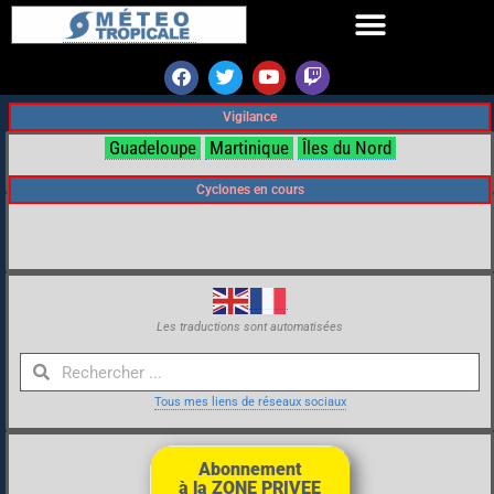
Vigilance
Guadeloupe
Martinique
Îles du Nord
Cyclones en cours
Les traductions sont automatisées
Tous mes liens de réseaux sociaux
Abonnement
à la ZONE PRIVEE