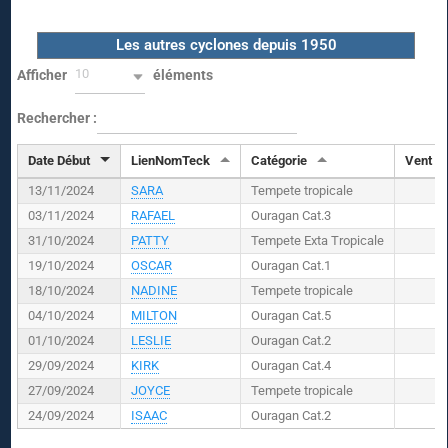
Les autres cyclones depuis 1950
10
Afficher
éléments
Rechercher :
Date Début
LienNomTeck
Catégorie
Vent (
K
13/11/2024
SARA
Tempete tropicale
03/11/2024
RAFAEL
Ouragan Cat.3
31/10/2024
PATTY
Tempete Exta Tropicale
19/10/2024
OSCAR
Ouragan Cat.1
18/10/2024
NADINE
Tempete tropicale
04/10/2024
MILTON
Ouragan Cat.5
01/10/2024
LESLIE
Ouragan Cat.2
29/09/2024
KIRK
Ouragan Cat.4
27/09/2024
JOYCE
Tempete tropicale
24/09/2024
ISAAC
Ouragan Cat.2