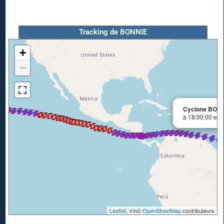
Tracking de BONNIE
+
−
Cyclone BON
à 18:00:00 en 
Leaflet
, \r\n©
OpenStreetMap
contributeurs