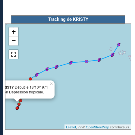
Tracking de KRISTY
+
−
×
 KRISTY
Début le 18/10/1971
00 en Depression tropicale.
Leaflet
, \r\n©
OpenStreetMap
contributeurs