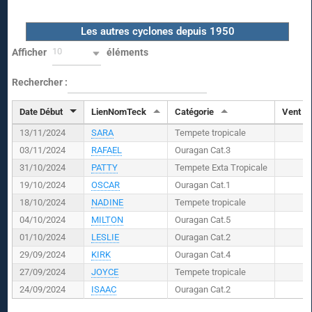
Les autres cyclones depuis 1950
10
Afficher
éléments
Rechercher :
Date Début
LienNomTeck
Catégorie
Vent (
K
13/11/2024
SARA
Tempete tropicale
03/11/2024
RAFAEL
Ouragan Cat.3
31/10/2024
PATTY
Tempete Exta Tropicale
19/10/2024
OSCAR
Ouragan Cat.1
18/10/2024
NADINE
Tempete tropicale
04/10/2024
MILTON
Ouragan Cat.5
01/10/2024
LESLIE
Ouragan Cat.2
29/09/2024
KIRK
Ouragan Cat.4
27/09/2024
JOYCE
Tempete tropicale
24/09/2024
ISAAC
Ouragan Cat.2