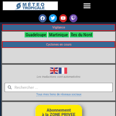
Vigilance
Guadeloupe
Martinique
Îles du Nord
Cyclones en cours
Les traductions sont automatisées
Tous mes liens de réseaux sociaux
Abonnement
à la ZONE PRIVEE