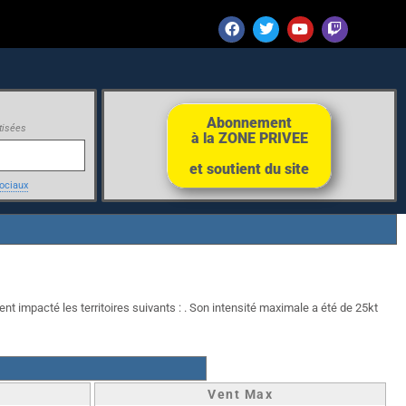
Abonnement
tisées
à la ZONE PRIVEE
et soutient du site
ociaux
nt impacté les territoires suivants : . Son intensité maximale a été de 25kt
Vent Max