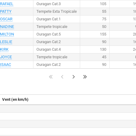
RAFAEL
Ouragan Cat.3
105
1
PATTY
Tempete Exta Tropicale
55
1
OSCAR
Ouragan Cat.1
75
1
NADINE
Tempete tropicale
50
MILTON
Ouragan Cat.5
155
2
LESLIE
Ouragan Cat.2
90
1
KIRK
Ouragan Cat.4
130
2
JOYCE
Tempete tropicale
45
ISAAC
Ouragan Cat.2
90
1
Vent (en km/h)