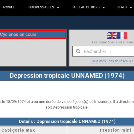
ACCUEIL
INDISPENSABLES
TABLEAU DE BORD
STATS
Cyclones en cours
Les traductions sont automa
Tous mes liens de réseaux s
Depression tropicale UNNAMED (1974)
e 18/09/1974 et a eu une durée de vie de 2 jours(s) et 6 heure(s). Il a directeme
soit Depression tropicale.
Détails : Depression tropicale UNNAMED (1974)
Catégorie max
Pression mini