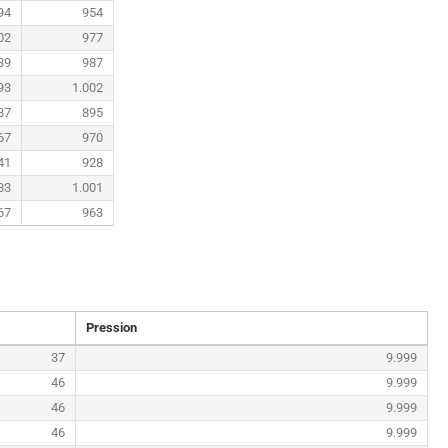
94
954
02
977
39
987
93
1.002
87
895
67
970
41
928
83
1.001
67
963
Pression
37
9.999
46
9.999
46
9.999
46
9.999