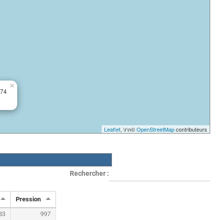
×
974
Leaflet
, \r\n©
OpenStreetMap
contributeurs
Rechercher :
Pression
83
997