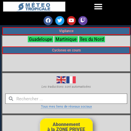
Vigilance
Guadeloupe
Martinique
Îles du Nord
Cyclones en cours
Les traductions sont automatisées
Tous mes liens de réseaux sociaux
Abonnement
à la ZONE PRIVEE