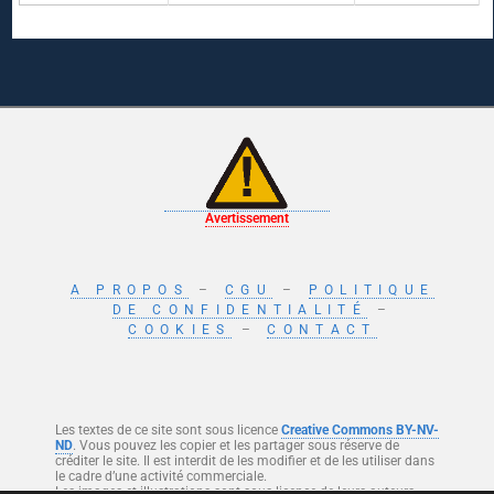
Avertissement
A PROPOS
–
CGU
–
POLITIQUE
DE CONFIDENTIALITÉ
–
COOKIES
–
CONTACT
Les textes de ce site sont sous licence
Creative Commons BY-NV-
ND
. Vous pouvez les copier et les partager sous réserve de
créditer le site. Il est interdit de les modifier et de les utiliser dans
le cadre d’une activité commerciale.
Les images et illustrations sont sous licence de leurs auteurs.