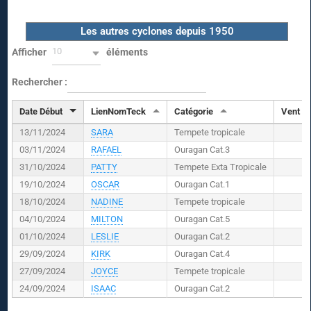
Les autres cyclones depuis 1950
10
Afficher
éléments
Rechercher :
Date Début
LienNomTeck
Catégorie
Vent (
K
13/11/2024
SARA
Tempete tropicale
03/11/2024
RAFAEL
Ouragan Cat.3
31/10/2024
PATTY
Tempete Exta Tropicale
19/10/2024
OSCAR
Ouragan Cat.1
18/10/2024
NADINE
Tempete tropicale
04/10/2024
MILTON
Ouragan Cat.5
01/10/2024
LESLIE
Ouragan Cat.2
29/09/2024
KIRK
Ouragan Cat.4
27/09/2024
JOYCE
Tempete tropicale
24/09/2024
ISAAC
Ouragan Cat.2