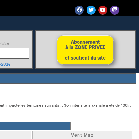
Abonnement
tisées
à la ZONE PRIVEE
et soutient du site
ociaux
nt impacté les territoires suivants : . Son intensité maximale a été de 100kt
Vent Max