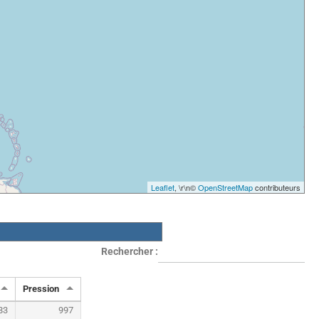
Leaflet
, \r\n©
OpenStreetMap
contributeurs
Rechercher :
Pression
83
997