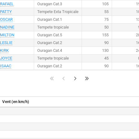
RAFAEL
Ouragan Cat.3
105
1
PATTY
Tempete Exta Tropicale
55
1
OSCAR
Ouragan Cat.1
75
1
NADINE
Tempete tropicale
50
MILTON
Ouragan Cat.5
155
2
LESLIE
Ouragan Cat.2
90
1
KIRK
Ouragan Cat.4
130
2
JOYCE
Tempete tropicale
45
ISAAC
Ouragan Cat.2
90
1
Vent (en km/h)