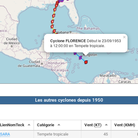
×
Cyclone FLORENCE
Début le 23/09/1953
à 12:00:00 en Tempete tropicale.
Les autres cyclones depuis 1950
LienNomTeck
Catégorie
Vent (
KT
)
Vent (KMH)
SARA
Tempete tropicale
45