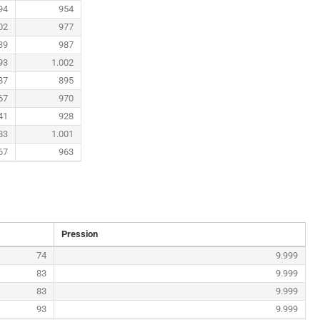
94
954
02
977
39
987
93
1.002
87
895
67
970
41
928
83
1.001
67
963
Pression
74
9.999
83
9.999
83
9.999
93
9.999