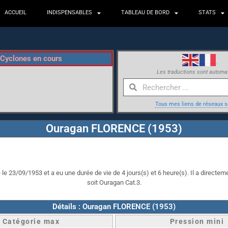
ACCUEIL
INDISPENSABLES
TABLEAU DE BORD
STATS
Cyclones en cours
Les traductions sont automa
Tous mes liens de réseaux s
Ouragan FLORENCE (1953)
e 23/09/1953 et a eu une durée de vie de 4 jours(s) et 6 heure(s). Il a directeme
soit Ouragan Cat.3.
Détails : Ouragan FLORENCE (1953)
Catégorie max
Pression mini