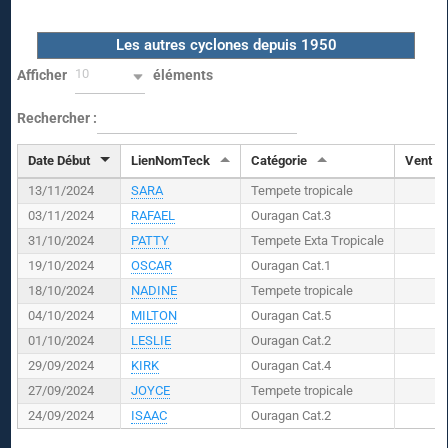
Les autres cyclones depuis 1950
10
Afficher
éléments
Rechercher :
Date Début
LienNomTeck
Catégorie
Vent (
K
13/11/2024
SARA
Tempete tropicale
03/11/2024
RAFAEL
Ouragan Cat.3
31/10/2024
PATTY
Tempete Exta Tropicale
19/10/2024
OSCAR
Ouragan Cat.1
18/10/2024
NADINE
Tempete tropicale
04/10/2024
MILTON
Ouragan Cat.5
01/10/2024
LESLIE
Ouragan Cat.2
29/09/2024
KIRK
Ouragan Cat.4
27/09/2024
JOYCE
Tempete tropicale
24/09/2024
ISAAC
Ouragan Cat.2