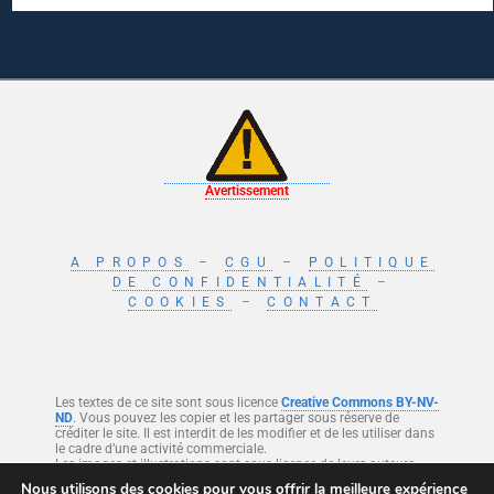
Avertissement
A PROPOS
–
CGU
–
POLITIQUE
DE CONFIDENTIALITÉ
–
COOKIES
–
CONTACT
Les textes de ce site sont sous licence
Creative Commons BY-NV-
ND
. Vous pouvez les copier et les partager sous réserve de
créditer le site. Il est interdit de les modifier et de les utiliser dans
le cadre d’une activité commerciale.
Les images et illustrations sont sous licence de leurs auteurs.
Nous utilisons des cookies pour vous offrir la meilleure expérience