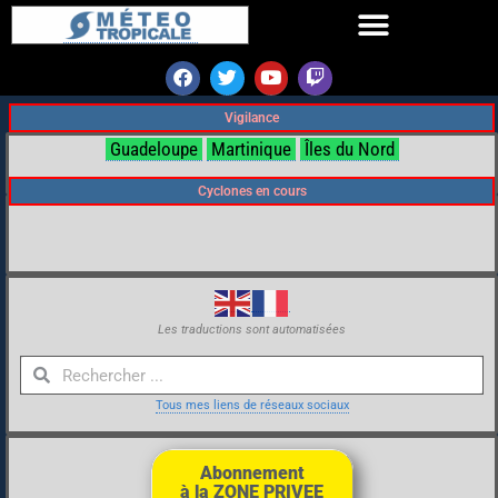
Vigilance
Guadeloupe
Martinique
Îles du Nord
Cyclones en cours
Les traductions sont automatisées
Tous mes liens de réseaux sociaux
Abonnement
à la ZONE PRIVEE