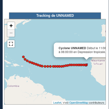
Tracking de UNNAMED
+
−
Cyclone UNNAMED
Début le 11/08/
à 06:00:00 en Depression tropicale.
Leaflet
, \r\n©
OpenStreetMap
contributeurs