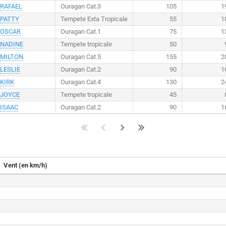
RAFAEL
Ouragan Cat.3
105
1
PATTY
Tempete Exta Tropicale
55
1
OSCAR
Ouragan Cat.1
75
1
NADINE
Tempete tropicale
50
MILTON
Ouragan Cat.5
155
2
LESLIE
Ouragan Cat.2
90
1
KIRK
Ouragan Cat.4
130
2
JOYCE
Tempete tropicale
45
ISAAC
Ouragan Cat.2
90
1
Vent (en km/h)