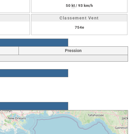
50
kt
/ 93 km/h
Classement Vent
754e
Pression