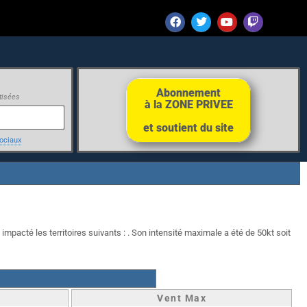
Abonnement
tisées
à la ZONE PRIVEE
et soutient du site
ociaux
impacté les territoires suivants : . Son intensité maximale a été de 50kt soit
Vent Max