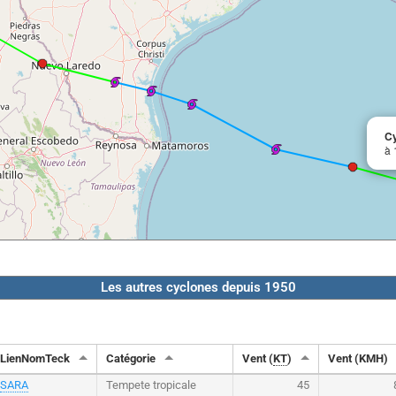
C
à 
Les autres cyclones depuis 1950
LienNomTeck
Catégorie
Vent (
KT
)
Vent (KMH)
SARA
Tempete tropicale
45