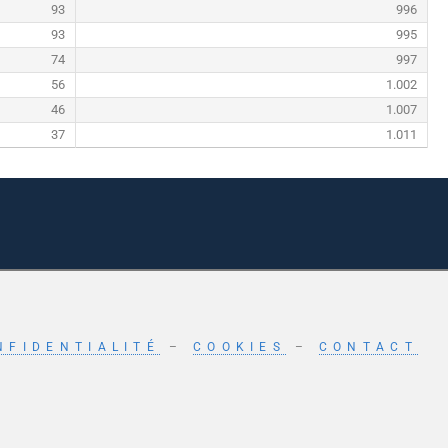
93
996
93
995
74
997
56
1.002
46
1.007
37
1.011
NFIDENTIALITÉ
–
COOKIES
–
CONTACT