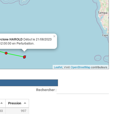
×
yclone HAROLD
Début le 21/08/2023
12:00:00 en Perturbation.
Leaflet
, \r\n©
OpenStreetMap
contributeurs
Rechercher :
Pression
83
997