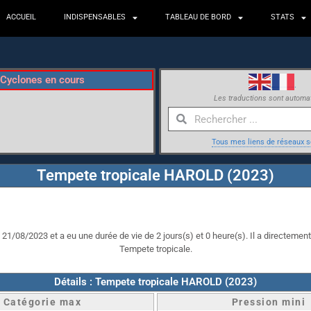
ACCUEIL
INDISPENSABLES
TABLEAU DE BORD
STATS
Cyclones en cours
Les traductions sont automa
Tous mes liens de réseaux s
Tempete tropicale HAROLD (2023)
1/08/2023 et a eu une durée de vie de 2 jours(s) et 0 heure(s). Il a directement 
Tempete tropicale.
Détails : Tempete tropicale HAROLD (2023)
Catégorie max
Pression mini