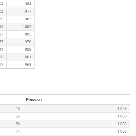
94
954
02
977
39
987
93
1.002
87
895
67
970
41
928
83
1.001
67
963
Pression
46
1.008
56
1.008
56
1.008
74
1.003