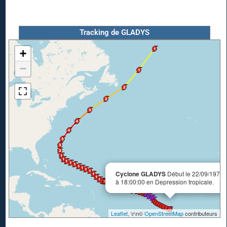
Tracking de GLADYS
+
−
Cyclone GLADYS
Début le 22/09/1975
à 18:00:00 en Depression tropicale.
Leaflet
, \r\n©
OpenStreetMap
contributeurs