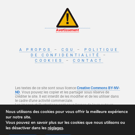
Avertissement
A PROPOS
–
CGU
–
POLITIQUE
DE CONFIDENTIALITÉ
–
COOKIES
–
CONTACT
Les textes de ce site sont sous licence
Creative Commons BY-NV-
ND
. Vous pouvez les copier et les partager sous réserve de
créditer le site. Il est interdit de les modifier et de les utiliser dans
le cadre d’une activité commerciale.
Les images et illustrations sont sous licence de leurs auteurs.
Nous utilisons des cookies pour vous offrir la meilleure expérience
sur notre site.
Ce site est protégé par reCAPTCHA et Google
Politique de confidentialité
et
Vous pouvez en savoir plus sur les cookies que nous utilisons ou
Conditions d’utilisation
.
les désactiver dans les
réglages
.