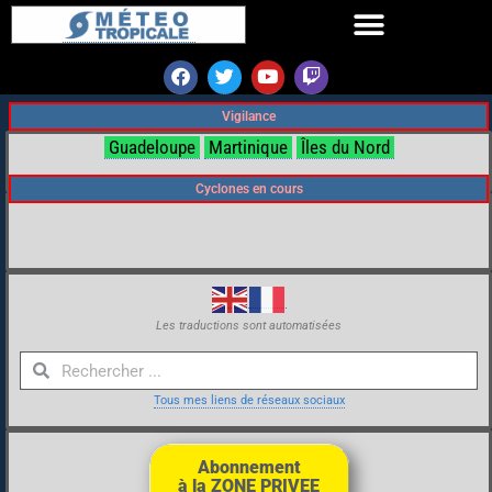
Vigilance
Guadeloupe
Martinique
Îles du Nord
Cyclones en cours
Les traductions sont automatisées
Tous mes liens de réseaux sociaux
Abonnement
à la ZONE PRIVEE