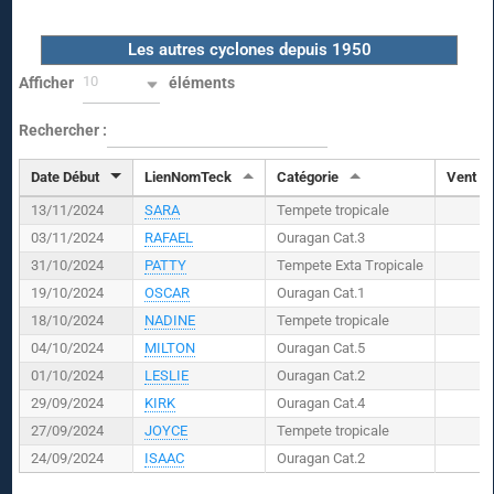
Les autres cyclones depuis 1950
10
Afficher
éléments
Rechercher :
Date Début
LienNomTeck
Catégorie
Vent (
K
13/11/2024
SARA
Tempete tropicale
03/11/2024
RAFAEL
Ouragan Cat.3
31/10/2024
PATTY
Tempete Exta Tropicale
19/10/2024
OSCAR
Ouragan Cat.1
18/10/2024
NADINE
Tempete tropicale
04/10/2024
MILTON
Ouragan Cat.5
01/10/2024
LESLIE
Ouragan Cat.2
29/09/2024
KIRK
Ouragan Cat.4
27/09/2024
JOYCE
Tempete tropicale
24/09/2024
ISAAC
Ouragan Cat.2