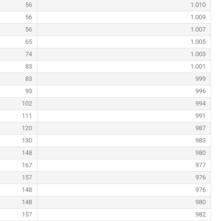
56
1.010
56
1.009
56
1.007
65
1.005
74
1.003
83
1.001
83
999
93
996
102
994
111
991
120
987
130
983
148
980
167
977
157
976
148
976
148
980
157
982