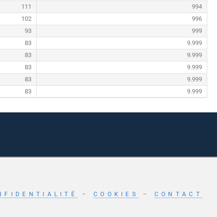
111
994
102
996
93
999
83
9.999
83
9.999
83
9.999
83
9.999
83
9.999
NFIDENTIALITÉ
–
COOKIES
–
CONTACT