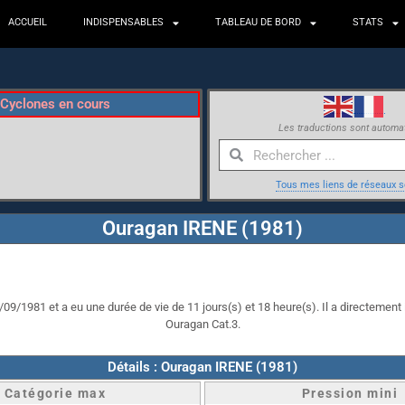
ACCUEIL
INDISPENSABLES
TABLEAU DE BORD
STATS
Cyclones en cours
Les traductions sont automa
Tous mes liens de réseaux s
Ouragan IRENE (1981)
09/1981 et a eu une durée de vie de 11 jours(s) et 18 heure(s). Il a directement 
Ouragan Cat.3.
Détails : Ouragan IRENE (1981)
Catégorie max
Pression mini