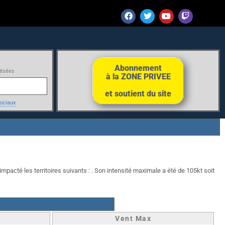
Abonnement
tisées
à la ZONE PRIVEE
et soutient du site
ociaux
impacté les territoires suivants : . Son intensité maximale a été de 105kt soit
Vent Max