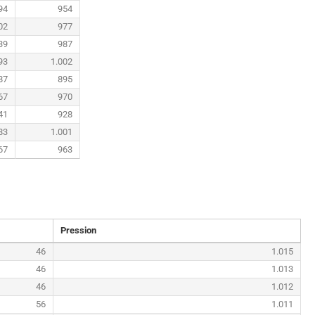
94
954
02
977
39
987
93
1.002
87
895
67
970
41
928
83
1.001
67
963
Pression
46
1.015
46
1.013
46
1.012
56
1.011