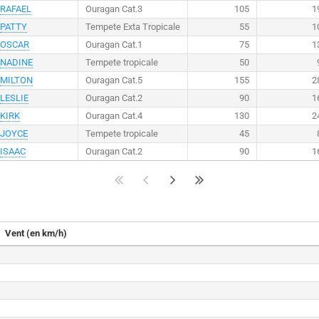
RAFAEL
Ouragan Cat.3
105
1
PATTY
Tempete Exta Tropicale
55
1
OSCAR
Ouragan Cat.1
75
1
NADINE
Tempete tropicale
50
MILTON
Ouragan Cat.5
155
2
LESLIE
Ouragan Cat.2
90
1
KIRK
Ouragan Cat.4
130
2
JOYCE
Tempete tropicale
45
ISAAC
Ouragan Cat.2
90
1
Vent (en km/h)