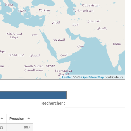
Leaflet
, \r\n©
OpenStreetMap
contributeurs
Rechercher :
Pression
83
997