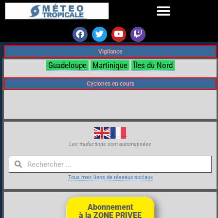
Vigilance
Guadeloupe
Martinique
Îles du Nord
Cyclones en cours
Les traductions sont automatisées
Tous mes liens de réseaux sociaux
Abonnement
à la ZONE PRIVEE