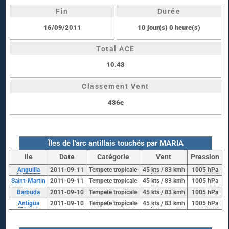
Fin
Durée
16/09/2011
10 jour(s) 0 heure(s)
Total ACE
10.43
Classement Vent
436e
Îles de l'arc antillais touchés par MARIA
Ile
Date
Catégorie
Vent
Pression
Anguilla
2011-09-11
Tempete tropicale
45
kts
/ 83 kmh
1005
hPa
Saint-Martin
2011-09-11
Tempete tropicale
45
kts
/ 83 kmh
1005
hPa
Barbuda
2011-09-10
Tempete tropicale
45
kts
/ 83 kmh
1005
hPa
Antigua
2011-09-10
Tempete tropicale
45
kts
/ 83 kmh
1005
hPa