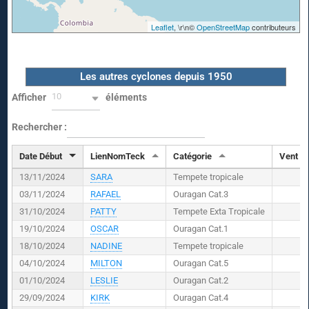
Leaflet
, \r\n©
OpenStreetMap
contributeurs
Les autres cyclones depuis 1950
10
Afficher
éléments
Rechercher :
Date Début
LienNomTeck
Catégorie
Vent (
K
13/11/2024
SARA
Tempete tropicale
03/11/2024
RAFAEL
Ouragan Cat.3
31/10/2024
PATTY
Tempete Exta Tropicale
19/10/2024
OSCAR
Ouragan Cat.1
18/10/2024
NADINE
Tempete tropicale
04/10/2024
MILTON
Ouragan Cat.5
01/10/2024
LESLIE
Ouragan Cat.2
29/09/2024
KIRK
Ouragan Cat.4