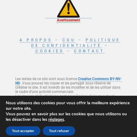
Avertissement
A PROPOS
–
CGU
–
POLITIQUE
DE CONFIDENTIALITÉ
–
COOKIES
–
CONTACT
Les textes de ce site sont sous licence
Creative Commons BY-NV-
ND
. Vous pouvez les copier et les partager sous réserve de
créditer le site. Il est interdit de les modifier et de les utiliser dans
le cadre d’une activité commerciale.
Les images et illustrations sont sous licence de leurs auteurs.
Nous utilisons des cookies pour vous offrir la meilleure expérience
sur notre site.
Ce site est protégé par reCAPTCHA et Google
Politique de confidentialité
et
Vous pouvez en savoir plus sur les cookies que nous utilisons ou
Conditions d’utilisation
.
les désactiver dans les
réglages
.
Tout accepter
Tout refuser