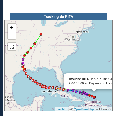
Tracking de RITA
+
−
Cyclone RITA
Début le 18/09/20
à 00:00:00 en Depression tropica
Leaflet
, \r\n©
OpenStreetMap
contributeurs