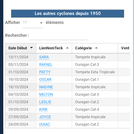
Les autres cyclones depuis 1950
10
Afficher
éléments
Rechercher :
Date Début
LienNomTeck
Catégorie
Vent (
K
13/11/2024
SARA
Tempete tropicale
03/11/2024
RAFAEL
Ouragan Cat.3
31/10/2024
PATTY
Tempete Exta Tropicale
19/10/2024
OSCAR
Ouragan Cat.1
18/10/2024
NADINE
Tempete tropicale
04/10/2024
MILTON
Ouragan Cat.5
01/10/2024
LESLIE
Ouragan Cat.2
29/09/2024
KIRK
Ouragan Cat.4
27/09/2024
JOYCE
Tempete tropicale
24/09/2024
ISAAC
Ouragan Cat.2