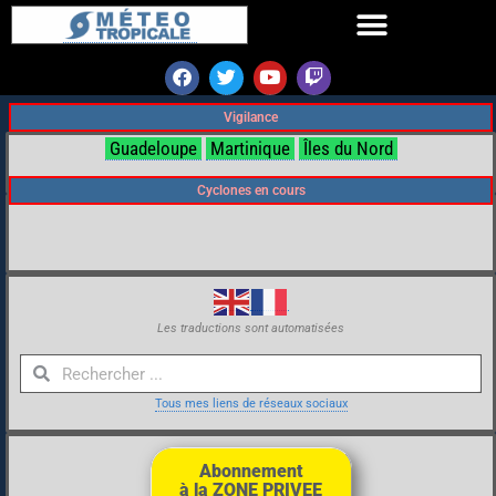
Vigilance
Guadeloupe
Martinique
Îles du Nord
Cyclones en cours
Les traductions sont automatisées
Tous mes liens de réseaux sociaux
Abonnement
à la ZONE PRIVEE