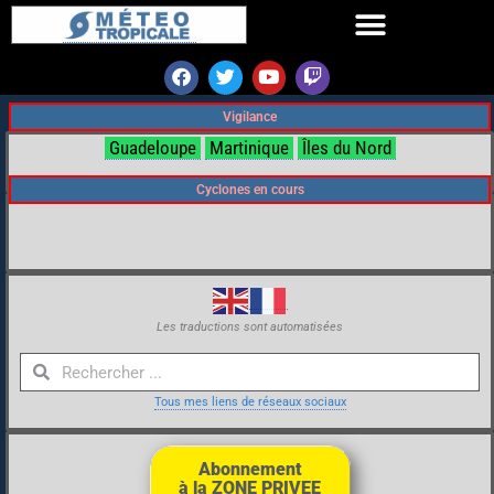
Vigilance
Guadeloupe
Martinique
Îles du Nord
Cyclones en cours
Les traductions sont automatisées
Tous mes liens de réseaux sociaux
Abonnement
à la ZONE PRIVEE