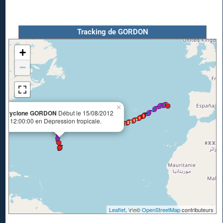
Tracking de GORDON
+
−
×
Cyclone GORDON
Début le 15/08/2012
à 12:00:00 en Depression tropicale.
Leaflet
, \r\n©
OpenStreetMap
contributeurs