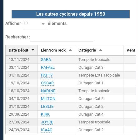
Les autres cyclones depuis 1950
10
Afficher
éléments
Rechercher :
Date Début
LienNomTeck
Catégorie
Vent (
K
13/11/2024
SARA
Tempete tropicale
03/11/2024
RAFAEL
Ouragan Cat.3
31/10/2024
PATTY
Tempete Exta Tropicale
19/10/2024
OSCAR
Ouragan Cat.1
18/10/2024
NADINE
Tempete tropicale
04/10/2024
MILTON
Ouragan Cat.5
01/10/2024
LESLIE
Ouragan Cat.2
29/09/2024
KIRK
Ouragan Cat.4
27/09/2024
JOYCE
Tempete tropicale
24/09/2024
ISAAC
Ouragan Cat.2