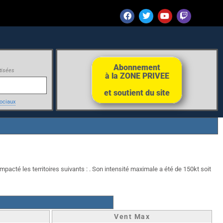
Abonnement
tisées
à la ZONE PRIVEE
et soutient du site
ociaux
mpacté les territoires suivants : . Son intensité maximale a été de 150kt soit
Vent Max