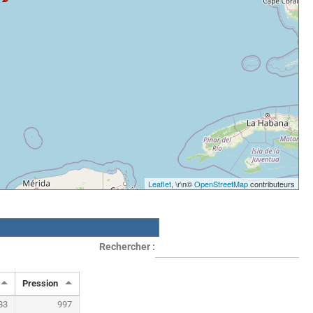
Leaflet
, \r\n©
OpenStreetMap
contributeurs
Rechercher :
Pression
83
997