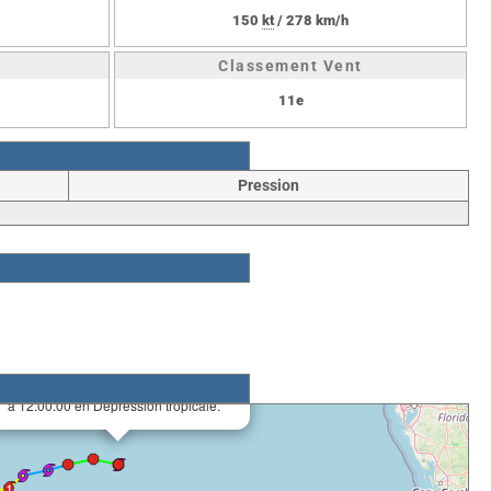
150
kt
/ 278 km/h
Classement Vent
11e
Pression
×
Cyclone ANITA
Début le 29/08/1977
à 12:00:00 en Depression tropicale.