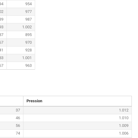
94
954
02
977
39
987
93
1.002
87
895
67
970
41
928
83
1.001
67
963
Pression
37
1.012
46
1.010
56
1.009
74
1.006