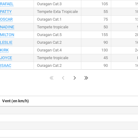
RAFAEL
Ouragan Cat.3
105
1
PATTY
Tempete Exta Tropicale
55
1
OSCAR
Ouragan Cat.1
75
1
NADINE
Tempete tropicale
50
MILTON
Ouragan Cat.5
155
2
LESLIE
Ouragan Cat.2
90
1
KIRK
Ouragan Cat.4
130
2
JOYCE
Tempete tropicale
45
ISAAC
Ouragan Cat.2
90
1
Vent (en km/h)