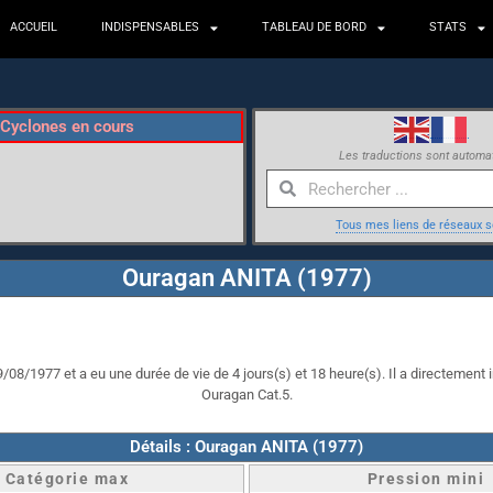
ACCUEIL
INDISPENSABLES
TABLEAU DE BORD
STATS
Cyclones en cours
Les traductions sont automa
Tous mes liens de réseaux s
Ouragan ANITA (1977)
/08/1977 et a eu une durée de vie de 4 jours(s) et 18 heure(s). Il a directement i
Ouragan Cat.5.
Détails : Ouragan ANITA (1977)
Catégorie max
Pression mini