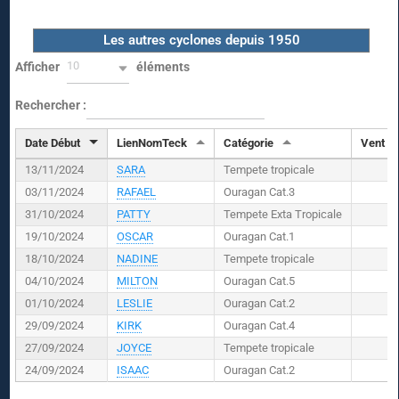
Les autres cyclones depuis 1950
10
Afficher
éléments
Rechercher :
Date Début
LienNomTeck
Catégorie
Vent (
K
13/11/2024
SARA
Tempete tropicale
03/11/2024
RAFAEL
Ouragan Cat.3
31/10/2024
PATTY
Tempete Exta Tropicale
19/10/2024
OSCAR
Ouragan Cat.1
18/10/2024
NADINE
Tempete tropicale
04/10/2024
MILTON
Ouragan Cat.5
01/10/2024
LESLIE
Ouragan Cat.2
29/09/2024
KIRK
Ouragan Cat.4
27/09/2024
JOYCE
Tempete tropicale
24/09/2024
ISAAC
Ouragan Cat.2