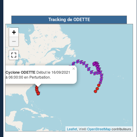
Tracking de ODETTE
+
−
×
Cyclone ODETTE
Début le 16/09/2021
à 06:00:00 en Perturbation.
Leaflet
, \r\n©
OpenStreetMap
contributeurs