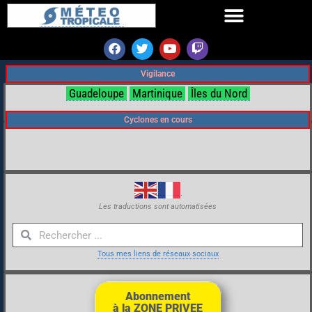
Vigilance
Guadeloupe
Martinique
Îles du Nord
Cyclones en cours
Les traductions sont automatisées
Tous mes liens de réseaux sociaux
Abonnement
à la ZONE PRIVEE