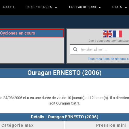
ACCUEIL
INDISPENSABLES
TABLEAU DE BORD
STATS
Cyclones en cours
Les traductions sont automa
Tous mes liens de réseaux s
Ouragan ERNESTO (2006)
 24/08/2006 et a eu une durée de vie de 10 jours(s) et 12 heure(s). Il a directem
soit Ouragan Cat.1.
Détails : Ouragan ERNESTO (2006)
Catégorie max
Pression mini