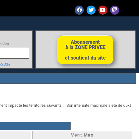
Abonnement
tisées
à la ZONE PRIVEE
et soutient du site
ociaux
ent impacté les territoires suivants : . Son intensité maximale a été de 65kt
Vent Max