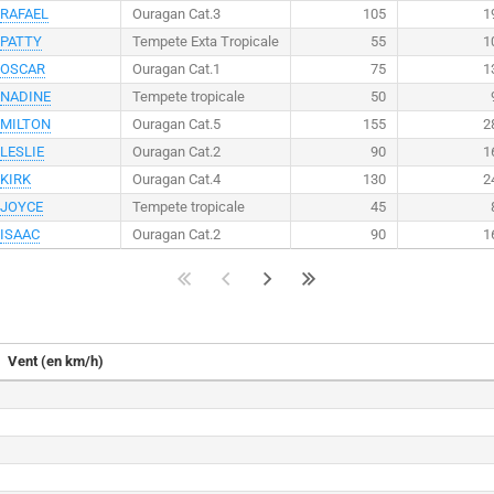
RAFAEL
Ouragan Cat.3
105
1
PATTY
Tempete Exta Tropicale
55
1
OSCAR
Ouragan Cat.1
75
1
NADINE
Tempete tropicale
50
MILTON
Ouragan Cat.5
155
2
LESLIE
Ouragan Cat.2
90
1
KIRK
Ouragan Cat.4
130
2
JOYCE
Tempete tropicale
45
ISAAC
Ouragan Cat.2
90
1
Vent (en km/h)