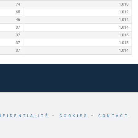
74
1.010
65
1.012
46
1.014
37
1.014
37
1.015
37
1.015
37
1.014
NFIDENTIALITÉ
–
COOKIES
–
CONTACT