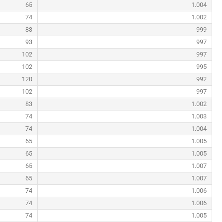
65
1.004
74
1.002
83
999
93
997
102
997
102
995
120
992
102
997
83
1.002
74
1.003
74
1.004
65
1.005
65
1.005
65
1.007
65
1.007
74
1.006
74
1.006
74
1.005