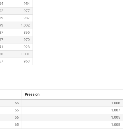
94
954
02
977
39
987
93
1.002
87
895
67
970
41
928
83
1.001
67
963
Pression
56
1.008
56
1.007
56
1.005
65
1.005