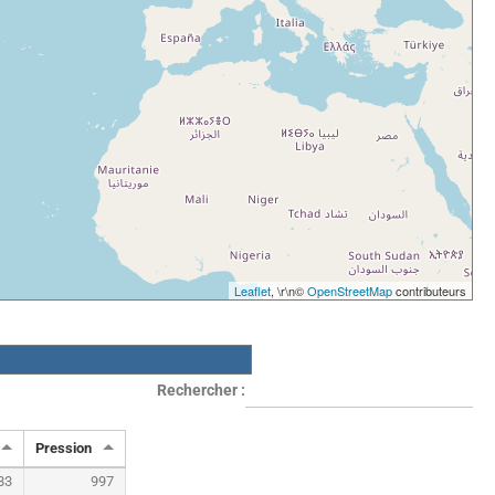
Leaflet
, \r\n©
OpenStreetMap
contributeurs
Rechercher :
Pression
83
997