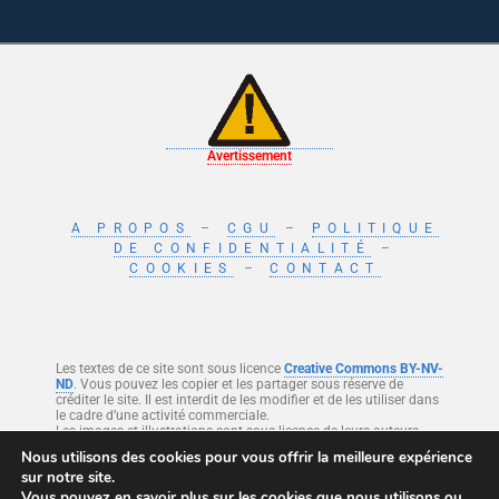
Avertissement
A PROPOS
–
CGU
–
POLITIQUE
DE CONFIDENTIALITÉ
–
COOKIES
–
CONTACT
Les textes de ce site sont sous licence
Creative Commons BY-NV-
ND
. Vous pouvez les copier et les partager sous réserve de
créditer le site. Il est interdit de les modifier et de les utiliser dans
le cadre d’une activité commerciale.
Les images et illustrations sont sous licence de leurs auteurs.
Nous utilisons des cookies pour vous offrir la meilleure expérience
sur notre site.
Ce site est protégé par reCAPTCHA et Google
Politique de confidentialité
et
Vous pouvez en savoir plus sur les cookies que nous utilisons ou