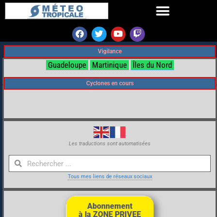
Vigilance
Guadeloupe
Martinique
Îles du Nord
Cyclones en cours
Les traductions sont automatisées
Tous mes liens de réseaux sociaux
Abonnement
à la ZONE PRIVEE