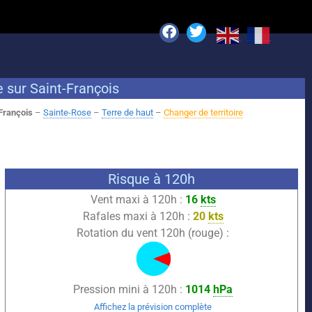
e sur Saint-François
François
–
Sainte-Rose
–
Terre de haut
–
Changer de territoire
Risque à 120h
Vent maxi à 120h :
16
kts
Rafales maxi à 120h :
20
kts
Rotation du vent 120h (rouge) :
Pression mini à 120h :
1014
hPa
Affichez la prévision complète