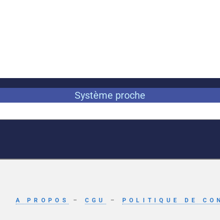
Système proche
A PROPOS
–
CGU
–
POLITIQUE DE CO