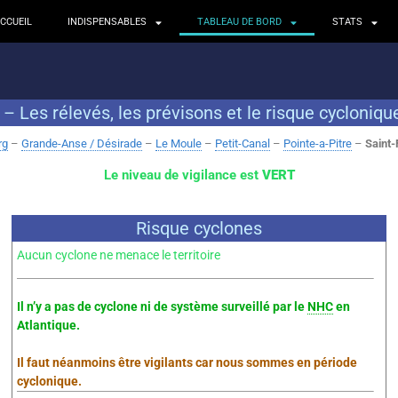
CCUEIL
INDISPENSABLES
TABLEAU DE BORD
STATS
Les rélevés, les prévisons et le risque cycloniqu
rg
–
Grande-Anse / Désirade
–
Le Moule
–
Petit-Canal
–
Pointe-a-Pitre
–
Saint-
Le niveau de vigilance est
VERT
Risque cyclones
Aucun cyclone ne menace le territoire
Il n’y a pas de cyclone ni de système surveillé par le
NHC
en
Atlantique.
Il faut néanmoins être vigilants car nous sommes en période
cyclonique.