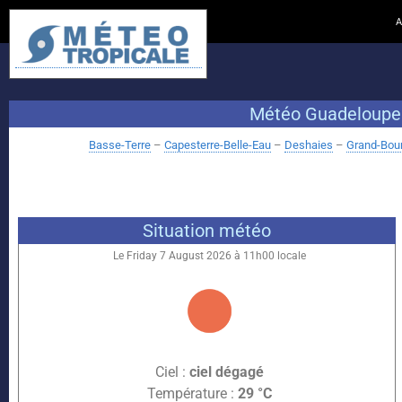
A
Météo Guadeloupe – 
Basse-Terre
–
Capesterre-Belle-Eau
–
Deshaies
–
Grand-Bou
Situation météo
Le Friday 7 August 2026 à 11h00 locale
Ciel :
ciel dégagé
Température :
29 °C