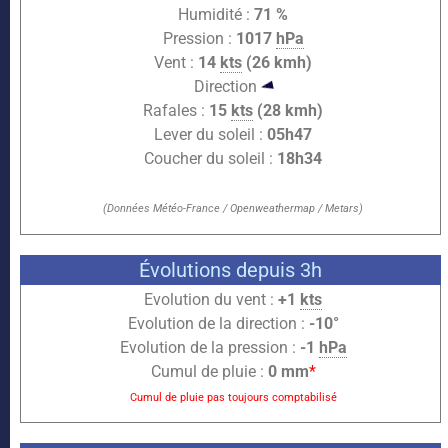
Humidité :
71 %
Pression :
1017
hPa
Vent :
14
kts
(26 kmh)
Direction
Rafales :
15
kts
(28 kmh)
Lever du soleil :
05h47
Coucher du soleil :
18h34
(Données Météo-France / Openweathermap / Metars)
Évolutions depuis 3h
Evolution du vent :
+1
kts
Evolution de la direction :
-10°
Evolution de la pression :
-1
hPa
Cumul de pluie :
0 mm
*
Cumul de pluie pas toujours comptabilisé