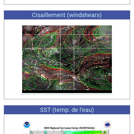
Cisaillement (windshears)
SST (temp. de l’eau)