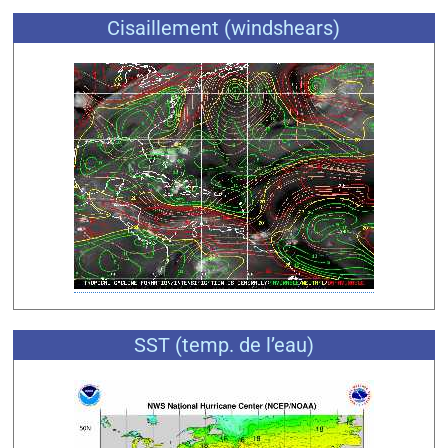
Cisaillement (windshears)
SST (temp. de l’eau)