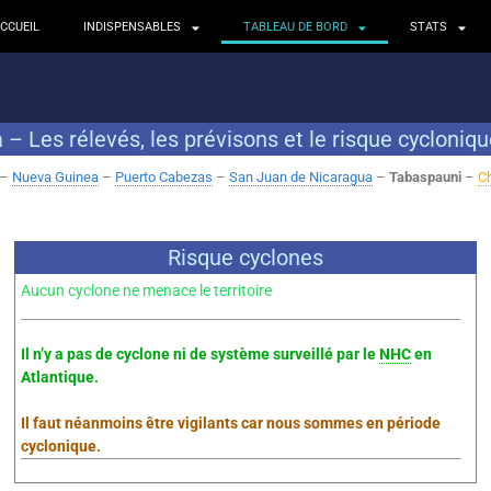
CCUEIL
INDISPENSABLES
TABLEAU DE BORD
STATS
– Les rélevés, les prévisons et le risque cycloniq
–
Nueva Guinea
–
Puerto Cabezas
–
San Juan de Nicaragua
–
Tabaspauni
–
Ch
Risque cyclones
Aucun cyclone ne menace le territoire
Il n’y a pas de cyclone ni de système surveillé par le
NHC
en
Atlantique.
Il faut néanmoins être vigilants car nous sommes en période
cyclonique.