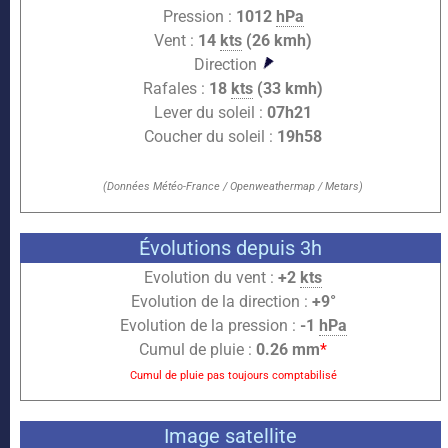
Pression :
1012
hPa
Vent :
14
kts
(26 kmh)
Direction
Rafales :
18
kts
(33 kmh)
Lever du soleil :
07h21
Coucher du soleil :
19h58
(Données Météo-France / Openweathermap / Metars)
Évolutions depuis 3h
Evolution du vent :
+2
kts
Evolution de la direction :
+9°
Evolution de la pression :
-1
hPa
Cumul de pluie :
0.26 mm
*
Cumul de pluie pas toujours comptabilisé
Image satellite