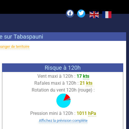
ue sur Tabaspauni
anger de territoire
Risque à 120h
Vent maxi à 120h :
17
kts
Rafales maxi à 120h :
21
kts
Rotation du vent 120h (rouge) :
Pression mini à 120h :
1011
hPa
Affichez la prévision complète