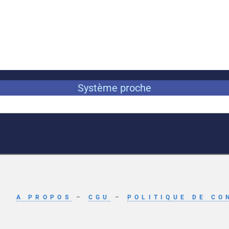
Système proche
A PROPOS
–
CGU
–
POLITIQUE DE CO