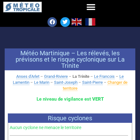
Météo Martinique – Les rélevés, les
prévisons et le risque cyclonique sur La
Trinite
Anses d’Arlet
–
Grand-Riviere
–
La Trinite
–
Le Francois
–
Le
Lamentin
–
Le Marin
–
Saint-Joseph
–
Saint-Pierre
–
Changer de
territoire
Le niveau de vigilance est
VERT
Risque cyclones
Aucun cyclone ne menace le territoire