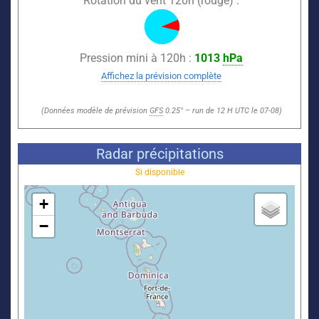
Rotation du vent 120h (rouge) :
Pression mini à 120h :
1013
hPa
Affichez la prévision complète
(Données modèle de prévision
GFS
0.25° – run de 12 H UTC le 07-08)
Radar précipitations
Si disponible